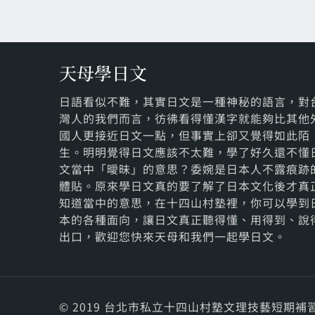
天母學日文
日語看似不難，其實日文是一種神秘的語言，對
灣人的我們而言，彷彿看得懂漢字就能夠比其他
國人更接近日文一點，但事實上卻又覺得如此陌
生。明明覺得日文應該不太難，學了好久還不懂
文當中「曖昧」的意思？委婉是日本人不露痕跡
體貼。原來學日文真的要了解了日本文化後才真
知道當中的意思，在十四山村塾裡，你可以學到
本的各種面向，讓日文真正聽得懂、用得到、說
出口，歡迎您快來天母和我們一起學日文。
© 2019 台北市私立十四山村塾文理技藝短期補習班. Al