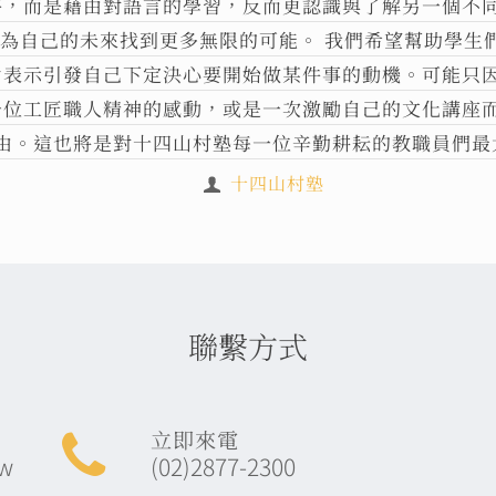
格，而是藉由對語言的學習，反而更認識與了解另一個不
為自己的未來找到更多無限的可能。 我們希望幫助學生
け表示引發自己下定決心要開始做某件事的動機。可能只
一位工匠職人精神的感動，或是一次激勵自己的文化講座
由。這也將是對十四山村塾每一位辛勤耕耘的教職員們最
十四山村塾
聯繫方式
立即來電
tw
(02)2877-2300