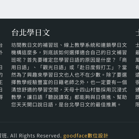
台北學日文
台
坊間教日文的補習班、線上教學系統和連鎖學日文
外
機構這麼多，到底該如何選擇適合自己的日文補習
班呢？首先要確定您學習日語的原因是什麼？「商
日
用日語」、「觀光日語」或「赴日度假打工」？當
的
然為了興趣來學習日文也人也不在少數。除了要選
正
擇教學經驗豐富的日籍老師之外，也一定要有一個
日
清悠舒適的學習空間，天母十四山村塾採用沉浸式
得
教學，讓日語「聽說讀寫」都能夠與日俱進、幫助
您天天開口說日語，是台北學日文的最佳推薦。
l Rights Reserved.
goodface數位設計