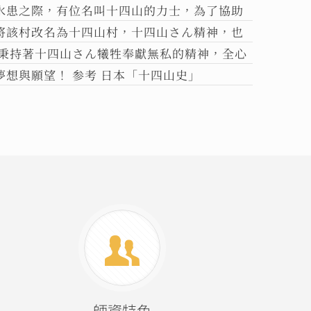
水患之際，有位名叫十四山的力士，為了協助
將該村改名為十四山村，十四山さん精神，也
願秉持著十四山さん犧牲奉獻無私的精神，全心
想與願望！ 参考 日本「十四山史」
師資特色