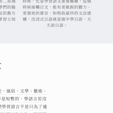
...拓展
時候，也是學習語文重要關鍵，這個
學們的腦
時候接觸日文，能有更敏銳的聽力、
文的舊方
更道地的發音，和吸收最快的文法建
學習立刻
構，沈浸式日語就是做中學日語、天
天說日語。
景
史、風俗、文學、藝術、
不是短暫的，學語言若沒
們學習語言不是只為了通