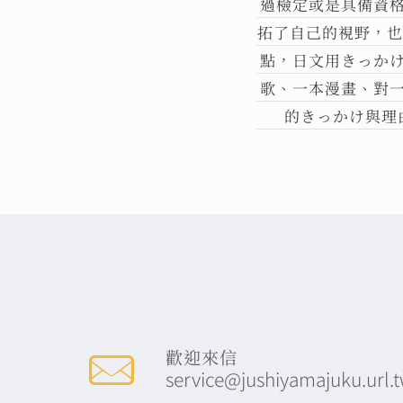
過檢定或是具備資
拓了自己的視野，也
點，日文用きっか
歌、一本漫畫、對
的きっかけ與理
歡迎來信
service@jushiyamajuku.url.