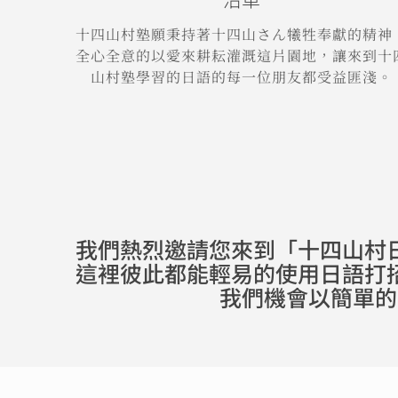
十四山村塾願秉持著十四山さん犧牲奉獻的精神
全心全意的以愛來耕耘灌溉這片園地，讓來到十
山村塾學習的日語的每一位朋友都受益匪淺。
我們熱烈邀請您來到「十四山村
這裡彼此都能輕易的使用日語打
我們機會以簡單的