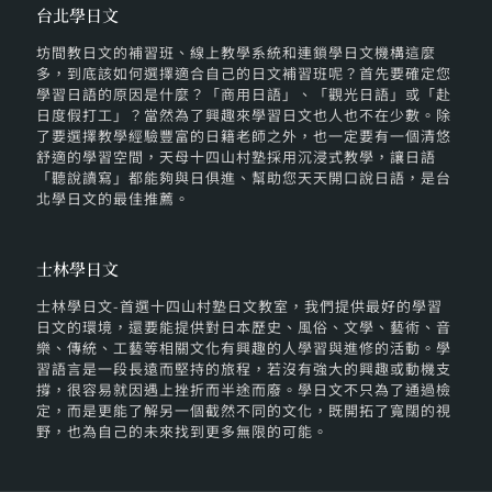
台北學日文
坊間教日文的補習班、線上教學系統和連鎖學日文機構這麼
多，到底該如何選擇適合自己的日文補習班呢？首先要確定您
學習日語的原因是什麼？「商用日語」、「觀光日語」或「赴
日度假打工」？當然為了興趣來學習日文也人也不在少數。除
了要選擇教學經驗豐富的日籍老師之外，也一定要有一個清悠
舒適的學習空間，天母十四山村塾採用沉浸式教學，讓日語
「聽說讀寫」都能夠與日俱進、幫助您天天開口說日語，是台
北學日文的最佳推薦。
士林學日文
士林學日文-首選十四山村塾日文教室，我們提供最好的學習
日文的環境，還要能提供對日本歷史、風俗、文學、藝術、音
樂、傳統、工藝等相關文化有興趣的人學習與進修的活動。學
習語言是一段長遠而堅持的旅程，若沒有強大的興趣或動機支
撐，很容易就因遇上挫折而半途而廢。學日文不只為了通過檢
定，而是更能了解另一個截然不同的文化，既開拓了寬闊的視
野，也為自己的未來找到更多無限的可能。