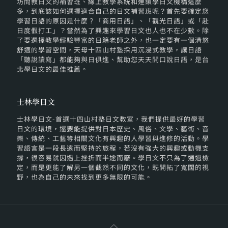
坊間教日文的補習班、線上教學系統和連鎖學日文機構這麼
多，到底該如何選擇適合自己的日文補習班呢？首先要確定您
學習日語的原因是什麼？「商用日語」、「觀光日語」或「赴
日度假打工」？當然為了興趣來學習日文也人也不在少數。除
了要選擇教學經驗豐富的日籍老師之外，也一定要有一個清悠
舒適的學習空間，天母十四山村塾採用沉浸式教學，讓日語
「聽說讀寫」都能夠與日俱進、幫助您天天開口說日語，是台
北學日文的最佳推薦。
士林學日文
士林學日文-首選十四山村塾日文教室，我們提供最好的學習
日文的環境，還要能提供對日本歷史、風俗、文學、藝術、音
樂、傳統、工藝等相關文化有興趣的人學習與進修的活動。學
習語言是一段長遠而堅持的旅程，若沒有強大的興趣或動機支
撐，很容易就因遇上挫折而半途而廢。學日文不只為了通過檢
定，而是更能了解另一個截然不同的文化，既開拓了寬闊的視
野，也為自己的未來找到更多無限的可能。