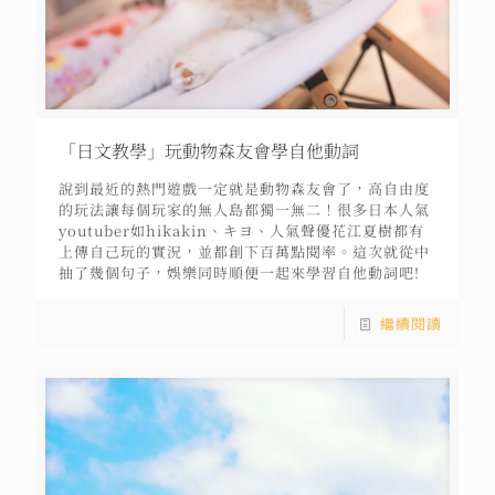
「日文教學」玩動物森友會學自他動詞
說到最近的熱門遊戲一定就是動物森友會了，高自由度
的玩法讓每個玩家的無人島都獨一無二！很多日本人氣
youtuber如hikakin、キヨ、人氣聲優花江夏樹都有
上傳自己玩的實況，並都創下百萬點閱率。這次就從中
抽了幾個句子，娛樂同時順便一起來學習自他動詞吧!
繼續閱讀