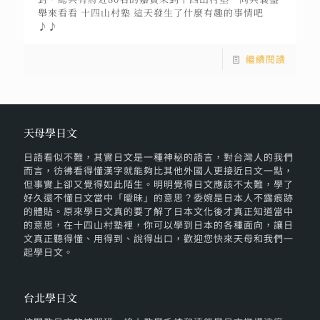
舉來看看 十四山村塾 這天發生了什麼有趣的事情吧
♪♪
繼續閱讀
天母學日文
日語看似不難，其實日文是一種神秘的語言，對台灣人的我們
而言，彷彿看得懂漢字就能夠比其他外國人更接近日文一點，
但事實上卻又覺得如此陌生。明明覺得日文應該不太難，學了
好久還不懂日文當中「曖昧」的意思？委婉是日本人不露痕跡
的體貼。原來學日文真的要了解了日本文化後才真正知道當中
的意思，在十四山村塾裡，你可以學到日本的各種面向，讓日
文真正聽得懂、用得到、說得出口，歡迎您快來天母和我們一
起學日文。
台北學日文