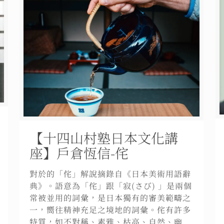
【十四山村塾日本文化講
座】戶倉恆信-侘
對於的「侘」解說摘錄自《日本美術用語辭
典》。語意為「侘」跟「寂(さび) 」是兩個
常被並用的詞彙，是日本獨有的審美範疇之
一，嚮往精神充足之境地的詞彙。侘有許多
特質，如不對稱、素雅、枯高、自然、幽