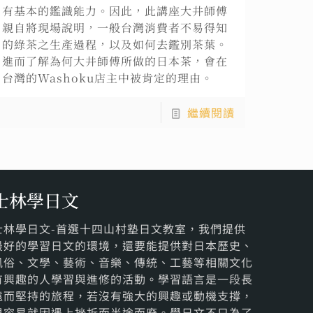
有基本的鑑識能力。因此，此講座大井師傅
親自將現場說明，一般台灣消費者不易得知
的綠茶之生產過程，以及如何去鑑別茶葉。
進而了解為何大井師傅所做的日本茶，會在
台灣的Washoku店主中被肯定的理由。
繼續閱讀
士林學日文
士林學日文-首選十四山村塾日文教室，我們提供
最好的學習日文的環境，還要能提供對日本歷史、
風俗、文學、藝術、音樂、傳統、工藝等相關文化
有興趣的人學習與進修的活動。學習語言是一段長
遠而堅持的旅程，若沒有強大的興趣或動機支撐，
很容易就因遇上挫折而半途而廢。學日文不只為了