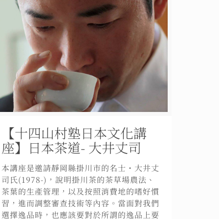
【十四山村塾日本文化講
座】日本茶道- 大井丈司
本講座是邀請靜岡縣掛川市的名士・大井丈
司氏(1978-)，說明掛川茶的茶草場農法、
茶葉的生產管理，以及按照消費地的嗜好慣
習，進而調整審查技術等內容。當面對我們
選擇逸品時，也應該要對於所謂的逸品上要