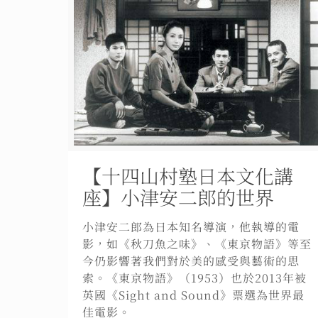
【十四山村塾日本文化講
座】小津安二郎的世界
小津安二郎為日本知名導演，他執導的電
影，如《秋刀魚之味》、《東京物語》等至
今仍影響著我們對於美的感受與藝術的思
索。《東京物語》（1953）也於2013年被
英國《Sight and Sound》票選為世界最
佳電影。