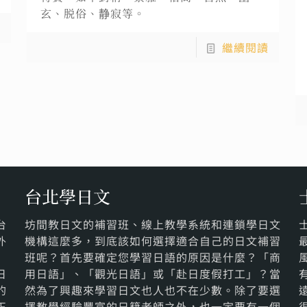
玄、脱俗、静寂等。
讀
繼續閱讀
台北學日文
台
坊間教日文的補習班、線上教學系統和連鎖學日文
外
機構這麼多，到底該如何選擇適合自己的日文補習
班呢？首先要確定您學習日語的原因是什麼？「商
日
用日語」、「觀光日語」或「赴日度假打工」？當
的
然為了興趣來學習日文也人也不在少數。除了要選
正
擇教學經驗豐富的日籍老師之外，也一定要有一個