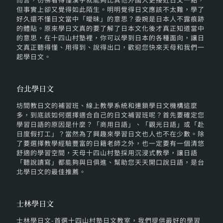
但事實上卻又覺得如此陌生。明明覺得日文應該不太難，學了
好久還不懂日文當中「曖昧」的意思？委婉是日本人不露痕跡
的體貼。原來學日文真的要了解了日本文化後才真正知道當中
的意思，在十四山村塾裡，你可以學到日本的各種面向，讓日
文真正聽得懂、用得到、說得出口，歡迎您快來天母和我們一
起學日文。
台北學日文
坊間教日文的補習班、線上教學系統和連鎖學日文機構這麼
多，到底該如何選擇適合自己的日文補習班呢？首先要確定您
學習日語的原因是什麼？「商用日語」、「觀光日語」或「赴
日度假打工」？當然為了興趣來學習日文也人也不在少數。除
了要選擇教學經驗豐富的日籍老師之外，也一定要有一個清悠
舒適的學習空間，天母十四山村塾採用沉浸式教學，讓日語
「聽說讀寫」都能夠與日俱進、幫助您天天開口說日語，是台
北學日文的最佳推薦。
士林學日文
士林學日文-首選十四山村塾日文教室，我們提供最好的學習