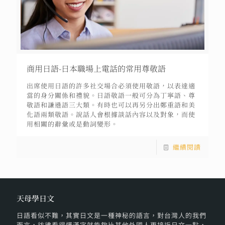
商用日語-日本職場上電話的常用尊敬語
出席使用日語的許多社交場合必須使用敬語，以表達適
當的身分關係和禮貌。日語敬語一般可分為丁寧語、尊
敬語和謙遜語三大類。有時也可以再另分出鄭重語和美
化語兩類敬語。說話人會根據談話內容以及對象，而使
用相關的辭彙或是動詞變形。
繼續閱讀
天母學日文
日語看似不難，其實日文是一種神秘的語言，對台灣人的我們
而言，彷彿看得懂漢字就能夠比其他外國人更接近日文一點，