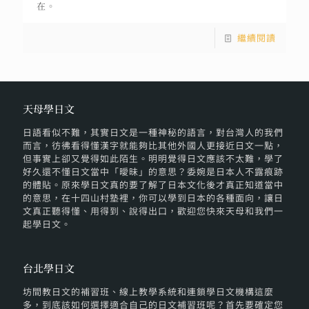
在。
繼續閱讀
天母學日文
日語看似不難，其實日文是一種神秘的語言，對台灣人的我們
而言，彷彿看得懂漢字就能夠比其他外國人更接近日文一點，
但事實上卻又覺得如此陌生。明明覺得日文應該不太難，學了
好久還不懂日文當中「曖昧」的意思？委婉是日本人不露痕跡
的體貼。原來學日文真的要了解了日本文化後才真正知道當中
的意思，在十四山村塾裡，你可以學到日本的各種面向，讓日
文真正聽得懂、用得到、說得出口，歡迎您快來天母和我們一
起學日文。
台北學日文
坊間教日文的補習班、線上教學系統和連鎖學日文機構這麼
多，到底該如何選擇適合自己的日文補習班呢？首先要確定您