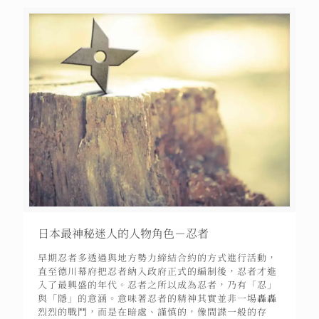
日本最神秘迷人的人物角色－忍者
早期忍者多透過與地方勢力締結合約的方式進行活動，
直至德川幕府把忍者納入政府正式的編制後，忍者才進
入了最興盛的年代。忍者之所以成為忍者，乃有「忍」
與「隱」的意涵。意味著忍者的精神其實並非一場轟轟
烈烈的戰鬥，而是在暗處、謹慎的，像間諜一般的存