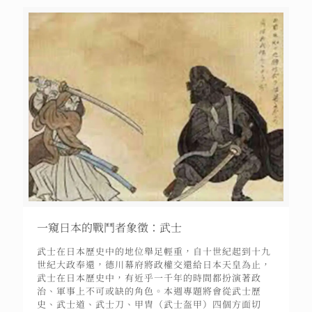
一窺日本的戰鬥者象徵：武士
武士在日本歷史中的地位舉足輕重，自十世紀起到十九
世紀大政奉還，德川幕府將政權交還給日本天皇為止，
武士在日本歷史中，有近乎一千年的時間都扮演著政
治、軍事上不可或缺的角色。本週專題將會從武士歷
史、武士道、武士刀、甲冑（武士盔甲）四個方面切