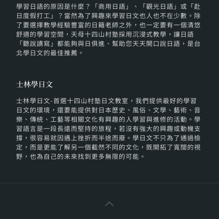
學習日語的原因是什麼？「商用日語」、「觀光日語」或「赴
日度假打工」？當然為了興趣來學習日文也人也不在少數。除
了要選擇教學經驗豐富的日籍老師之外，也一定要有一個清悠
舒適的學習空間，天母十四山村塾採用沉浸式教學，讓日語
「聽說讀寫」都能夠與日俱進、幫助您天天開口說日語，是台
北學日文的最佳推薦。
士林學日文
士林學日文-首選十四山村塾日文教室，我們提供最好的學習
日文的環境，還要能提供對日本歷史、風俗、文學、藝術、音
樂、傳統、工藝等相關文化有興趣的人學習與進修的活動。學
習語言是一段長遠而堅持的旅程，若沒有強大的興趣或動機支
撐，很容易就因遇上挫折而半途而廢。學日文不只為了通過檢
定，而是更能了解另一個截然不同的文化，既開拓了寬闊的視
野，也為自己的未來找到更多無限的可能。