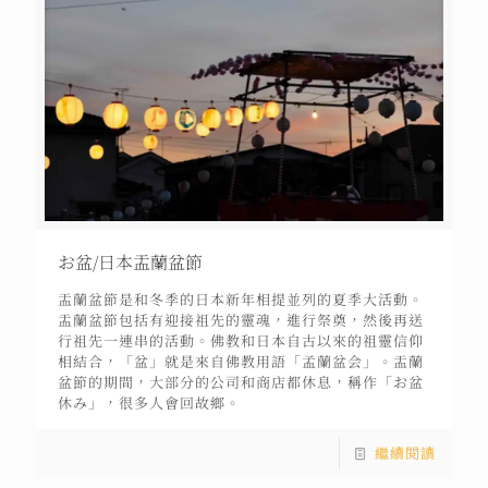
お盆/日本盂蘭盆節
盂蘭盆節是和冬季的日本新年相提並列的夏季大活動。
盂蘭盆節包括有迎接祖先的靈魂，進行祭奠，然後再送
行祖先一連串的活動。佛教和日本自古以來的祖靈信仰
相結合，「盆」就是來自佛教用語「孟蘭盆会」。盂蘭
盆節的期間，大部分的公司和商店都休息，稱作「お盆
休み」，很多人會回故鄉。
繼續閱讀