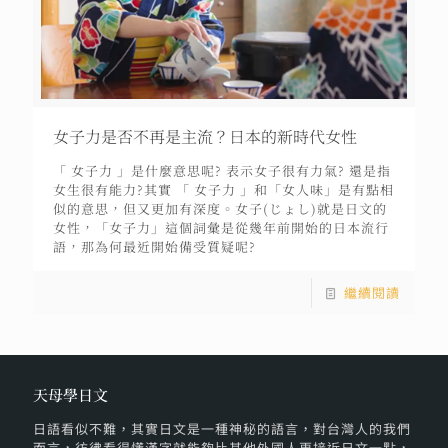
女子力是否不再是主流？日本的新時代女性
「 女子力 」是什麼意思呢? 表示女子很有力氣? 還是指
女生很有能力?其實 「 女子力 」和「女人味」是有點相
似的意思，但又更加有深度。女子(じょし)就是日文的
女性，「女子力」這個詞彙是從幾年前開始的日本流行
語，那為何最近開始備受質疑呢?
繼續閱讀
天母學日文
日語看似不難，其實日文是一種神秘的語言，對台灣人的我們
而言，彷彿看得懂漢字就能夠比其他外國人更接近日文一點，