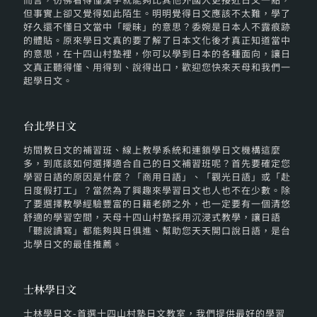
但事實上卻又覺得如此陌生。明明覺得日文應該不太難，學了
好久還不懂日文當中「曖昧」的意思？委婉是日本人不露痕跡
的體貼。原來學日文真的要了解了日本文化後才真正知道當中
的意思，在十四山村塾裡，你可以學到日本的各種面向，讓日
文真正聽得懂、用得到、說得出口，歡迎您快來天母和我們一
起學日文。
台北學日文
坊間教日文的補習班、線上教學系統和連鎖學日文機構這麼
多，到底該如何選擇適合自己的日文補習班呢？首先要確定您
學習日語的原因是什麼？「商用日語」、「觀光日語」或「赴
日度假打工」？當然為了興趣來學習日文也人也不在少數。除
了要選擇教學經驗豐富的日籍老師之外，也一定要有一個清悠
舒適的學習空間，天母十四山村塾採用沉浸式教學，讓日語
「聽說讀寫」都能夠與日俱進、幫助您天天開口說日語，是台
北學日文的最佳推薦。
士林學日文
士林學日文-首選十四山村塾日文教室，我們提供最好的學習