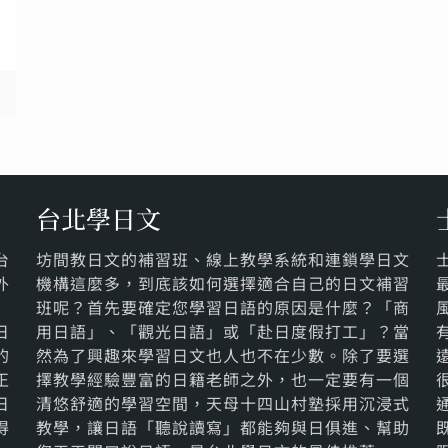
讀
台北學日文
台
坊間教日文的補習班、線上教學系統和連鎖學日文
外
機構這麼多，到底該如何選擇適合自己的日文補習
班呢？首先要確定您學習日語的原因是什麼？「商
日
用日語」、「觀光日語」或「赴日度假打工」？當
的
然為了興趣來學習日文也人也不在少數。除了要選
正
擇教學經驗豐富的日籍老師之外，也一定要有一個
日
清悠舒適的學習空間，天母十四山村塾採用沉浸式
得
教學，讓日語「聽說讀寫」都能夠與日俱進、幫助