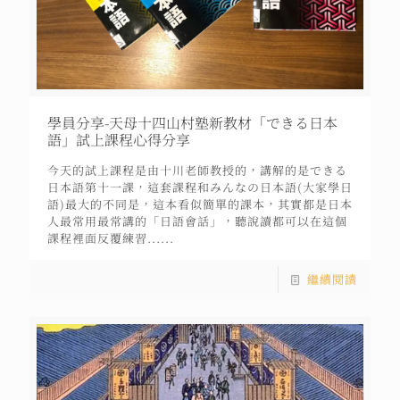
學員分享-天母十四山村塾新教材「できる日本
語」試上課程心得分享
今天的試上課程是由十川老師教授的，講解的是できる
日本語第十一課，這套課程和みんなの日本語(大家學日
語)最大的不同是，這本看似簡單的課本，其實都是日本
人最常用最常講的「日語會話」，聽說讀都可以在這個
課程裡面反覆練習......
繼續閱讀