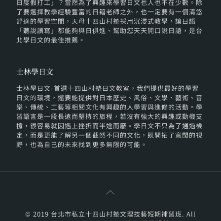
日度假打工」？當然為了興趣來學習日文也人也不在少數。除
了要選擇教學經驗豐富的日籍老師之外，也一定要有一個清悠
舒適的學習空間，天母十四山村塾採用沉浸式教學，讓日語
「聽說讀寫」都能夠與日俱進、幫助您天天開口說日語，是台
北學日文的最佳推薦。
士林學日文
士林學日文-首選十四山村塾日文教室，我們提供最好的學習
日文的環境，還要能提供對日本歷史、風俗、文學、藝術、音
樂、傳統、工藝等相關文化有興趣的人學習與進修的活動。學
習語言是一段長遠而堅持的旅程，若沒有強大的興趣或動機支
撐，很容易就因遇上挫折而半途而廢。學日文不只為了通過檢
定，而是更能了解另一個截然不同的文化，既開拓了寬闊的視
野，也為自己的未來找到更多無限的可能。
© 2019 台北市私立十四山村塾文理技藝短期補習班. All