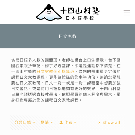
日文家教
坊間日語多人數的團體班，老師在講台上口沫橫飛，台下囫
圇吞棗跟抄筆記。修了好幾堂課，卻還是連話都不清楚。在
十四山村塾的
日文家教個別指導班
，為您的需求量身定做的
課程日文家教課程，更能讓忙碌的您事半功倍，無論您是想
要在日文家教班、日文一對一或是一對二課程當中想要加強
日文會話、或是商用日語都能夠有更好的效果。十四山村塾
日籍老師透過直接教學法，依照學員的個人程度與需求，量
身打造專屬於您的課程日文家教課程。
分類目錄
標籤
作者
Show all