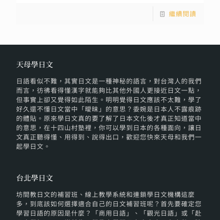
繼續閱讀
天母學日文
日語看似不難，其實日文是一種神秘的語言，對台灣人的我們
而言，彷彿看得懂漢字就能夠比其他外國人更接近日文一點，
但事實上卻又覺得如此陌生。明明覺得日文應該不太難，學了
好久還不懂日文當中「曖昧」的意思？委婉是日本人不露痕跡
的體貼。原來學日文真的要了解了日本文化後才真正知道當中
的意思，在十四山村塾裡，你可以學到日本的各種面向，讓日
文真正聽得懂、用得到、說得出口，歡迎您快來天母和我們一
起學日文。
台北學日文
坊間教日文的補習班、線上教學系統和連鎖學日文機構這麼
多，到底該如何選擇適合自己的日文補習班呢？首先要確定您
學習日語的原因是什麼？「商用日語」、「觀光日語」或「赴