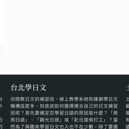
讀
台北學日文
台
坊間教日文的補習班、線上教學系統和連鎖學日文
外
機構這麼多，到底該如何選擇適合自己的日文補習
班呢？首先要確定您學習日語的原因是什麼？「商
日
用日語」、「觀光日語」或「赴日度假打工」？當
的
然為了興趣來學習日文也人也不在少數。除了要選