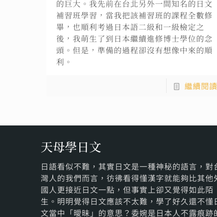
的巨大。我先前在台北另外一間知名的日文
補習班學習，當我把該補習班的課程全數修
畢，也順利考過日本語二級和一級檢定之
後，我萌生了到日本繼續進修博士學位的念
頭。但是，準備的過程卻沒有想像中來的順
利。
繼續閱
天母學日文
日語看似不難，其實日文是一種神秘的語言，對
灣人的我們而言，彷彿看得懂漢字就能夠比其他
國人更接近日文一點，但事實上卻又覺得如此陌
生。明明覺得日文應該不太難，學了好久還不懂
文當中「曖昧」的意思？委婉是日本人不露痕跡