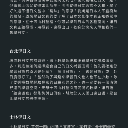
但事實上卻又覺得如此陌生。明明覺得日文應該不太難，學了
好久還不懂日文當中「曖昧」的意思？委婉是日本人不露痕跡
的體貼。原來學日文真的要了解了日本文化後才真正知道當中
的意思，在十四山村塾裡，你可以學到日本的各種面向，讓日
文真正聽得懂、用得到、說得出口，歡迎您快來天母和我們一
起學日文。
台北學日文
坊間教日文的補習班、線上教學系統和連鎖學日文機構這麼
多，到底該如何選擇適合自己的日文補習班呢？首先要確定您
學習日語的原因是什麼？「商用日語」、「觀光日語」或「赴
日度假打工」？當然為了興趣來學習日文也人也不在少數。除
了要選擇教學經驗豐富的日籍老師之外，也一定要有一個清悠
舒適的學習空間，天母十四山村塾採用沉浸式教學，讓日語
「聽說讀寫」都能夠與日俱進、幫助您天天開口說日語，是台
北學日文的最佳推薦。
士林學日文
士林學日文-首選十四山村塾日文教室，我們提供最好的學習