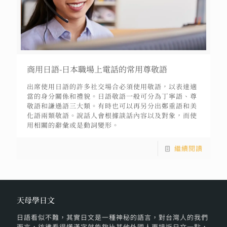
商用日語-日本職場上電話的常用尊敬語
出席使用日語的許多社交場合必須使用敬語，以表達適
當的身分關係和禮貌。日語敬語一般可分為丁寧語、尊
敬語和謙遜語三大類。有時也可以再另分出鄭重語和美
化語兩類敬語。說話人會根據談話內容以及對象，而使
用相關的辭彙或是動詞變形。
繼續閱讀
天母學日文
日語看似不難，其實日文是一種神秘的語言，對台灣人的我們
而言，彷彿看得懂漢字就能夠比其他外國人更接近日文一點，