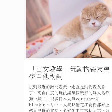
「日文教學」玩動物森友會
學自他動詞
說到最近的熱門遊戲一定就是動物森友會
了，高自由度的玩法讓每個玩家的無人島都
獨一無二！很多日本人氣youtuber如
hikakin、キヨ、人氣聲優花江夏樹都有上
傳自己玩的實況，並都創下百萬點閱率。這