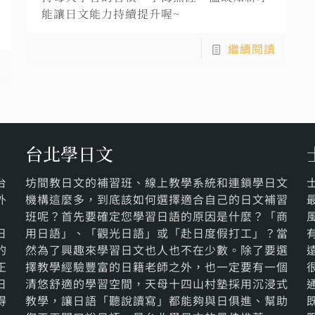
能讓日文能力持續提升喔~
繼續閱讀
讀
台北學日文
台
坊間教日文的補習班、線上教學系統和連鎖學日文
外
機構這麼多，到底該如何選擇適合自己的日文補習
班呢？首先要確定您學習日語的原因是什麼？「商
日
用日語」、「觀光日語」或「赴日度假打工」？當
的
然為了興趣來學習日文也人也不在少數。除了要選
正
擇教學經驗豐富的日籍老師之外，也一定要有一個
日
清悠舒適的學習空間，天母十四山村塾採用沉浸式
得
教學，讓日語「聽說讀寫」都能夠與日俱進、幫助