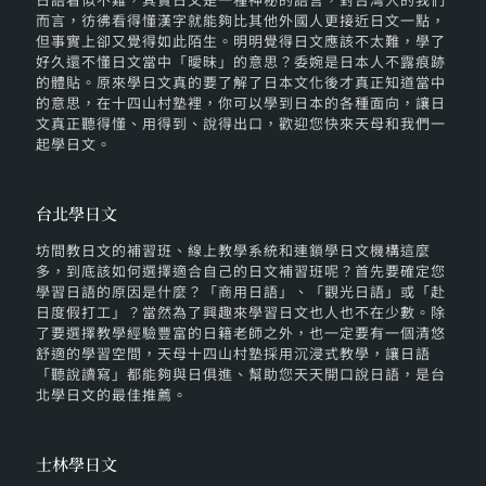
而言，彷彿看得懂漢字就能夠比其他外國人更接近日文一點，
但事實上卻又覺得如此陌生。明明覺得日文應該不太難，學了
好久還不懂日文當中「曖昧」的意思？委婉是日本人不露痕跡
的體貼。原來學日文真的要了解了日本文化後才真正知道當中
的意思，在十四山村塾裡，你可以學到日本的各種面向，讓日
文真正聽得懂、用得到、說得出口，歡迎您快來天母和我們一
起學日文。
台北學日文
坊間教日文的補習班、線上教學系統和連鎖學日文機構這麼
多，到底該如何選擇適合自己的日文補習班呢？首先要確定您
學習日語的原因是什麼？「商用日語」、「觀光日語」或「赴
日度假打工」？當然為了興趣來學習日文也人也不在少數。除
了要選擇教學經驗豐富的日籍老師之外，也一定要有一個清悠
舒適的學習空間，天母十四山村塾採用沉浸式教學，讓日語
「聽說讀寫」都能夠與日俱進、幫助您天天開口說日語，是台
北學日文的最佳推薦。
士林學日文