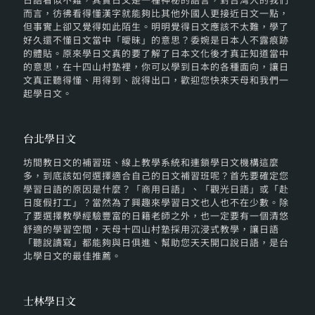
而言，彷彿看得懂漢字就能夠比其他外國人更接近日文一點，
但事實上卻又覺得如此陌生。明明覺得日文應該不太難，學了
好久還不懂日文當中「曖昧」的意思？委婉是日本人不露痕跡
的體貼。原來學日文真的要了解了日本文化後才真正知道當中
的意思，在十四山村塾裡，你可以學到日本的各種面向，讓日
文真正聽得懂、用得到、說得出口，歡迎您快來天母和我們一
起學日文。
台北學日文
坊間教日文的補習班、線上教學系統和連鎖學日文機構這麼
多，到底該如何選擇適合自己的日文補習班呢？首先要確定您
學習日語的原因是什麼？「商用日語」、「觀光日語」或「赴
日度假打工」？當然為了興趣來學習日文也人也不在少數。除
了要選擇教學經驗豐富的日籍老師之外，也一定要有一個清悠
舒適的學習空間，天母十四山村塾採用沉浸式教學，讓日語
「聽說讀寫」都能夠與日俱進、幫助您天天開口說日語，是台
北學日文的最佳推薦。
士林學日文