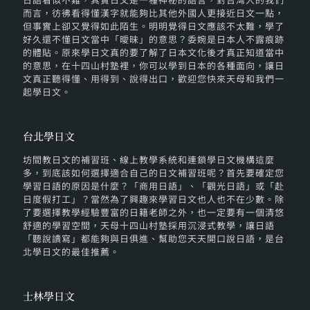
而言，彷彿看得懂漢字就能夠比其他外國人更接近日文一點，
但事實上卻又覺得如此陌生。明明覺得日文應該不太難，學了
好久還不懂日文當中「曖昧」的意思？委婉是日本人不露痕跡
的體貼。原來學日文真的要了解了日本文化後才真正知道當中
的意思，在十四山村塾裡，你可以學到日本的各種面向，讓日
文真正聽得懂、用得到、說得出口，歡迎您快來天母和我們一
起學日文。
台北學日文
坊間教日文的補習班、線上教學系統和連鎖學日文機構這麼
多，到底該如何選擇適合自己的日文補習班呢？首先要確定您
學習日語的原因是什麼？「商用日語」、「觀光日語」或「赴
日度假打工」？當然為了興趣來學習日文也人也不在少數。除
了要選擇教學經驗豐富的日籍老師之外，也一定要有一個清悠
舒適的學習空間，天母十四山村塾採用沉浸式教學，讓日語
「聽說讀寫」都能夠與日俱進、幫助您天天開口說日語，是台
北學日文的最佳推薦。
士林學日文