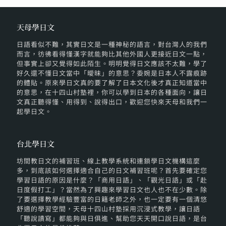
天母學日文
日語看似不難，其實日文是一種神秘的語言，對台灣人的我們
而言，彷彿看得懂漢字就能夠比其他外國人更接近日文一點，
但事實上卻又覺得如此陌生。明明覺得日文應該不太難，學了
好久還不懂日文當中「曖昧」的意思？委婉是日本人不露痕跡
的體貼。原來學日文真的要了解了日本文化後才真正知道當中
的意思，在十四山村塾裡，你可以學到日本的各種面向，讓日
文真正聽得懂、用得到、說得出口，歡迎您快來天母和我們一
起學日文。
台北學日文
坊間教日文的補習班、線上教學系統和連鎖學日文機構這麼
多，到底該如何選擇適合自己的日文補習班呢？首先要確定您
學習日語的原因是什麼？「商用日語」、「觀光日語」或「赴
日度假打工」？當然為了興趣來學習日文也人也不在少數。除
了要選擇教學經驗豐富的日籍老師之外，也一定要有一個清悠
舒適的學習空間，天母十四山村塾採用沉浸式教學，讓日語
「聽說讀寫」都能夠與日俱進、幫助您天天開口說日語，是台